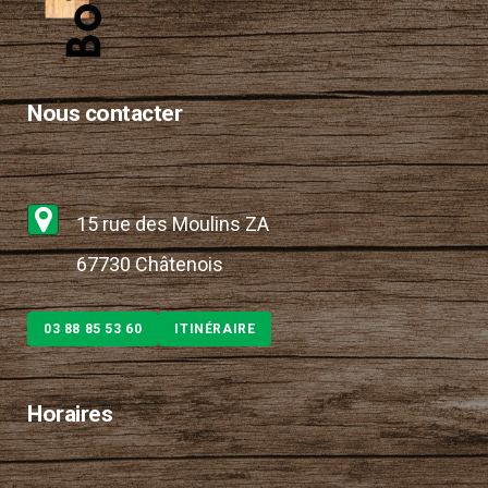
Nous contacter
15 rue des Moulins ZA
67730 Châtenois
03 88 85 53 60
ITINÉRAIRE
Horaires