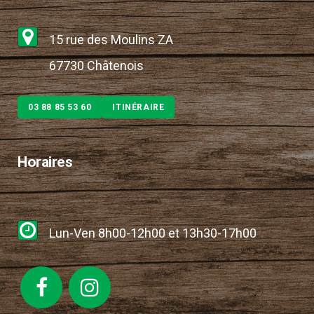
15 rue des Moulins ZA
67730 Châtenois
03 88 85 53 60
ITINÉRAIRE
Horaires
Lun-Ven 8h00-12h00 et 13h30-17h00