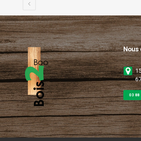
Nous 
15
67
03 88