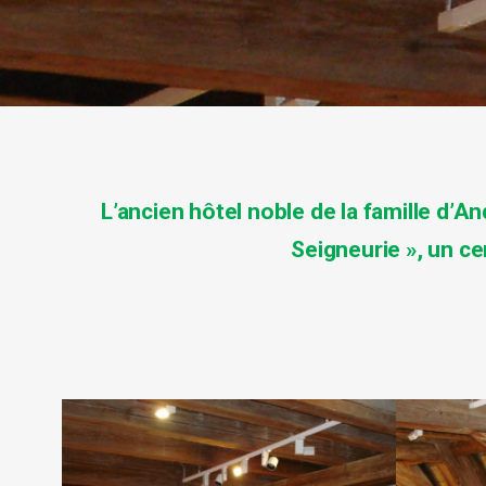
L’
ancien hôtel noble
de la famille d’A
Seigneurie », un ce