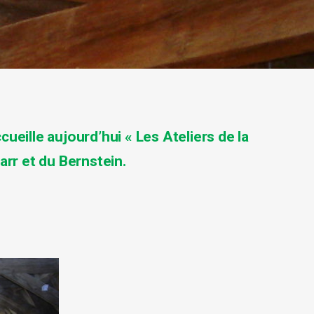
ueille aujourd’hui « Les Ateliers de la
arr et du Bernstein.